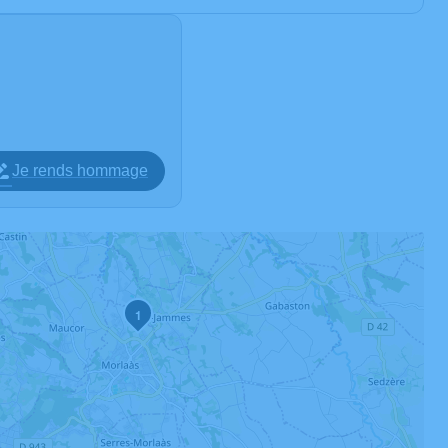
Je rends hommage
1