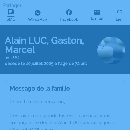
Partager
E-mail
SMS
WhatsApp
Facebook
Lien
Alain LUC, Gaston,
Marcel
né LUC
décédé le 10 juillet 2025 à l'âge de 72 ans
Message de la famille
Chère famille, chers amis,
C’est avec une grande tristesse que nous vous
annonçons le décès d’Alain LUC survenu le jeudi
10 juillet 2025 à Pau.