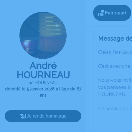
Faire-part
Message de 
Chère famille, 
André
C’est avec une
HOURNEAU
Nous vous invit
né HOURNEAU
vos pensées à t
décédé le 5 janvier 2026 à l'âge de 87
HOURNEAU.
ans
Un service de 
Je rends hommage