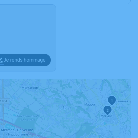
Je rends hommage
1
2