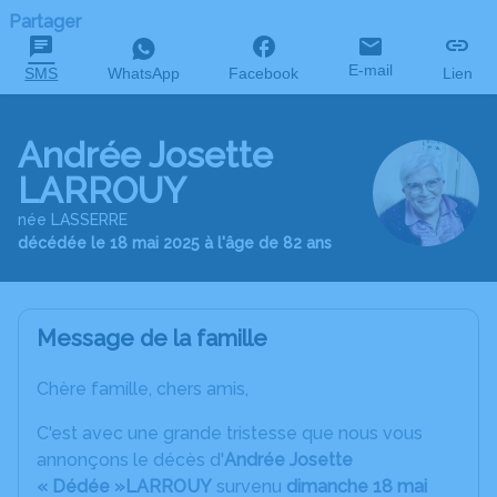
Partager
E-mail
SMS
WhatsApp
Facebook
Lien
Andrée Josette
LARROUY
née LASSERRE
décédée le 18 mai 2025 à l'âge de 82 ans
Message de la famille
Chère famille, chers amis,
C'est avec une grande tristesse que nous vous
annonçons le décès d'
Andrée Josette
« Dédée »LARROUY
survenu
dimanche 18 mai