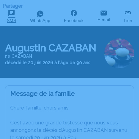
Partager
E-mail
SMS
WhatsApp
Facebook
Lien
Augustin CAZABAN
né CAZABAN
décédé le 20 juin 2026 à l'âge de 90 ans
Message de la famille
Chère famille, chers amis,
C’est avec une grande tristesse que nous vous
annonçons le décès d’Augustin CAZABAN survenu
le samedi 20 juin 2026 à Pau.