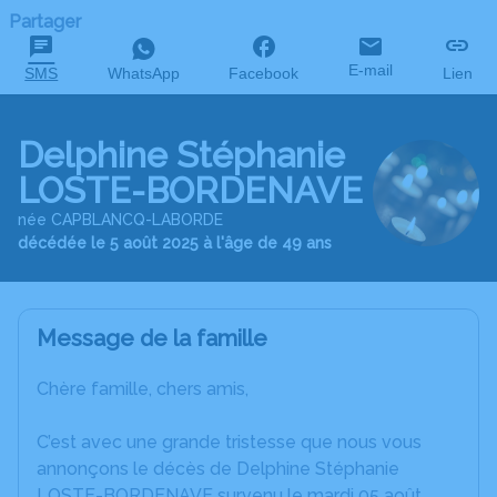
Partager
E-mail
SMS
WhatsApp
Facebook
Lien
Delphine Stéphanie
LOSTE-BORDENAVE
née CAPBLANCQ-LABORDE
décédée le 5 août 2025 à l'âge de 49 ans
Message de la famille
Chère famille, chers amis,
C’est avec une grande tristesse que nous vous
annonçons le décès de Delphine Stéphanie
LOSTE-BORDENAVE survenu le mardi 05 août