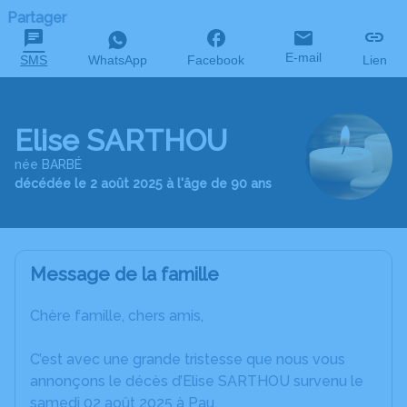
Partager
E-mail
SMS
WhatsApp
Facebook
Lien
Elise SARTHOU
née BARBÉ
décédée le 2 août 2025 à l'âge de 90 ans
Message de la famille
Chère famille, chers amis,
C’est avec une grande tristesse que nous vous
annonçons le décès d’Elise SARTHOU survenu le
samedi 02 août 2025 à Pau.