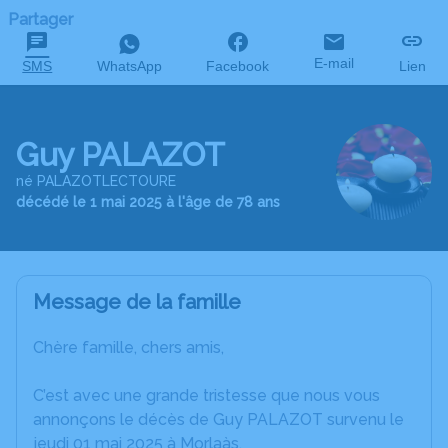
Partager
E-mail
SMS
WhatsApp
Facebook
Lien
Guy PALAZOT
né PALAZOTLECTOURE
décédé le 1 mai 2025 à l'âge de 78 ans
Message de la famille
Chère famille, chers amis,
C’est avec une grande tristesse que nous vous
annonçons le décès de Guy PALAZOT survenu le
jeudi 01 mai 2025 à Morlaàs.