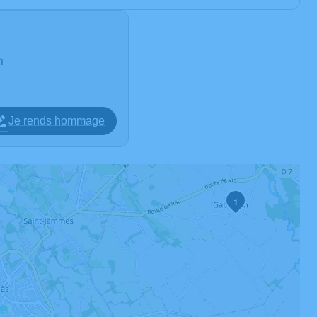
n
Je rends hommage
1