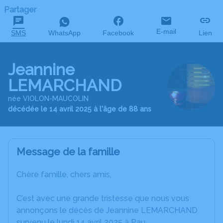
Partager
E-mail
SMS
WhatsApp
Facebook
Lien
Jeannine
LEMARCHAND
née VIOLON-MAUCOLIN
décédée le 14 avril 2025 à l'âge de 88 ans
Message de la famille
Chère famille, chers amis,
C’est avec une grande tristesse que nous vous
annonçons le décès de Jeannine LEMARCHAND
survenu le lundi 14 avril 2025 à Pau.