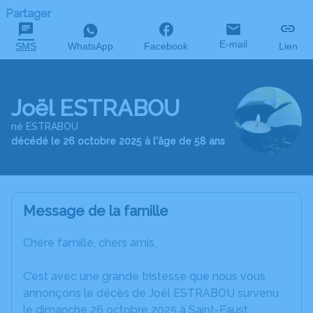
Partager
E-mail
SMS
WhatsApp
Facebook
Lien
Joël ESTRABOU
né ESTRABOU
décédé le 26 octobre 2025 à l'âge de 58 ans
Message de la famille
Chère famille, chers amis,
C’est avec une grande tristesse que nous vous
annonçons le décès de Joël ESTRABOU survenu
le dimanche 26 octobre 2025 à Saint-Faust.