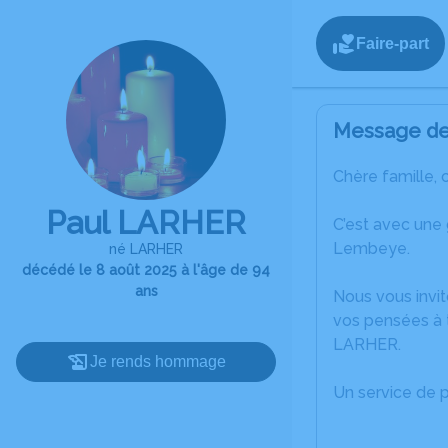
Faire-part
Message de 
Chère famille, 
Paul LARHER
C’est avec une
Lembeye.
né LARHER
décédé le 8 août 2025 à l'âge de 94
ans
Nous vous invit
vos pensées à t
LARHER.
Je rends hommage
Un service de 