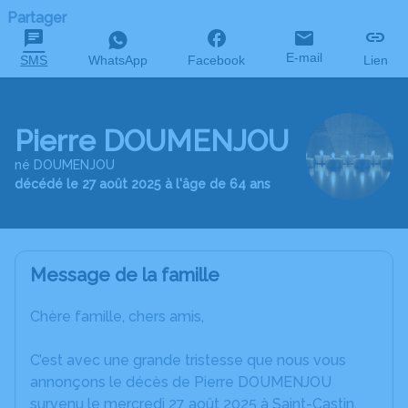
Partager
E-mail
SMS
WhatsApp
Facebook
Lien
Pierre DOUMENJOU
né DOUMENJOU
décédé le 27 août 2025 à l'âge de 64 ans
Message de la famille
Chère famille, chers amis,
C’est avec une grande tristesse que nous vous
annonçons le décès de Pierre DOUMENJOU
survenu le mercredi 27 août 2025 à Saint-Castin.