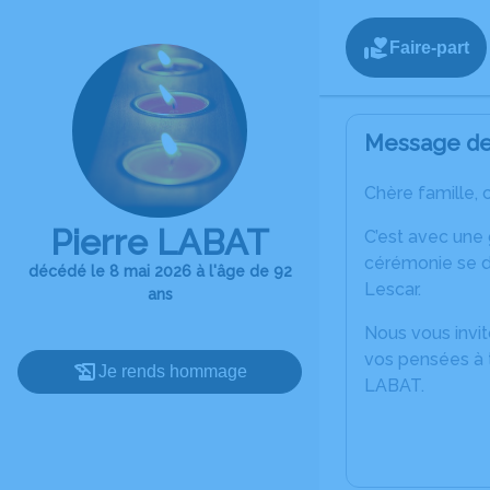
Faire-part
Message de 
Chère famille, 
Pierre LABAT
C’est avec une
cérémonie se d
décédé le 8 mai 2026 à l'âge de 92
Lescar.
ans
Nous vous invit
vos pensées à t
Je rends hommage
LABAT.