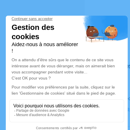
Déroulé de
Le mercre
Cathédrale