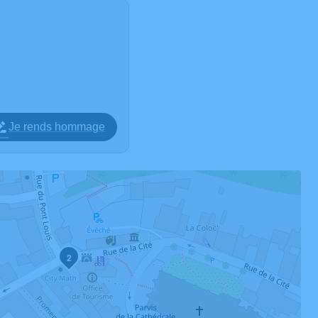
Je rends hommage
2