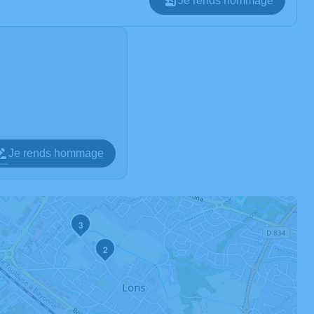
Je rends hommage
Je rends hommage
3
2