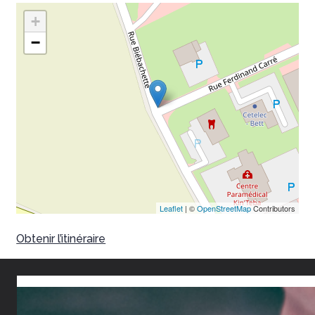
+
−
Leaflet
| ©
OpenStreetMap
Contributors
Obtenir l’itinéraire