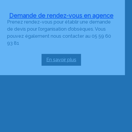
Demande de rendez-vous en agence
Prenez rendez-vous pour établir une demande
de devis pour l’organisation d’obsèques. Vous
pouvez également nous contacter au 05 59 60
93 81
En savoir plus
:
Demande
de
rendez-
vous
en
agence