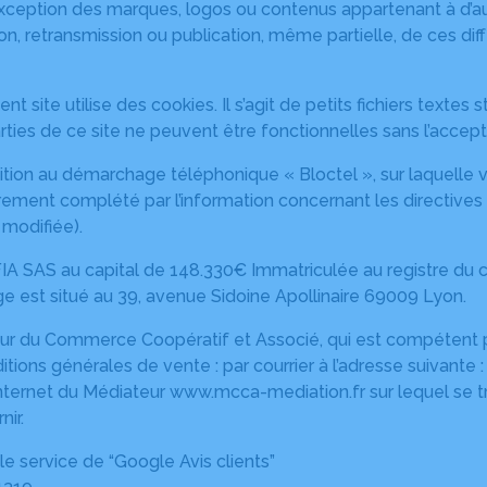
exception des marques, logos ou contenus appartenant à d’au
ion, retransmission ou publication, même partielle, de ces di
nt site utilise des cookies. Il s’agit de petits fichiers textes
ties de ce site ne peuvent être fonctionnelles sans l’accept
ition au démarchage téléphonique « Bloctel », sur laquelle vo
ement complété par l’information concernant les directives 
 modifiée).
IA SAS au capital de 148.330€ Immatriculée au registre du c
ge est situé au 39, avenue Sidoine Apollinaire 69009 Lyon.
 du Commerce Coopératif et Associé, qui est compétent pour
ditions générales de vente : par courrier à l’adresse suivan
e internet du Médiateur www.mcca-mediation.fr sur lequel se
nir.
 le service de “Google Avis clients”