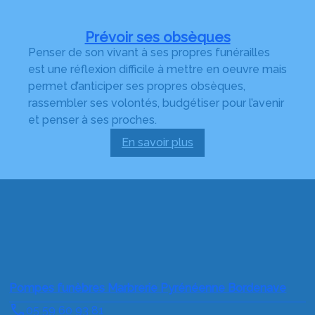
Prévoir ses obsèques
Penser de son vivant à ses propres funérailles
est une réflexion difficile à mettre en oeuvre mais
permet d’anticiper ses propres obsèques,
rassembler ses volontés, budgétiser pour l’avenir
et penser à ses proches.
En savoir plus
:
Prévoir
ses
obsèques
Pompes funèbres Marbrerie Pyrénéenne Bordenave
05 59 60 93 81