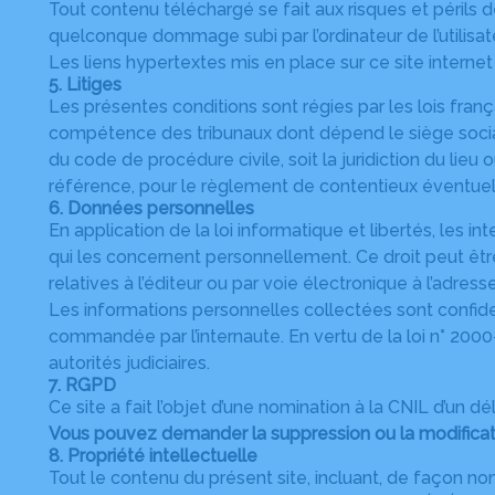
Tout contenu téléchargé se fait aux risques et périls 
quelconque dommage subi par l’ordinateur de l’utilis
Les liens hypertextes mis en place sur ce site internet
5. Litiges
Les présentes conditions sont régies par les lois frança
compétence des tribunaux dont dépend le siège social d
du code de procédure civile, soit la juridiction du l
référence, pour le règlement de contentieux éventuels,
6. Données personnelles
En application de la loi informatique et libertés, les 
qui les concernent personnellement. Ce droit peut êt
relatives à l’éditeur ou par voie électronique à l’adres
Les informations personnelles collectées sont confide
commandée par l’internaute. En vertu de la loi n° 200
autorités judiciaires.
7. RGPD
Ce site a fait l’objet d’une nomination à la CNIL d’un 
Vous pouvez demander la suppression ou la modificati
8. Propriété intellectuelle
Tout le contenu du présent site, incluant, de façon non 