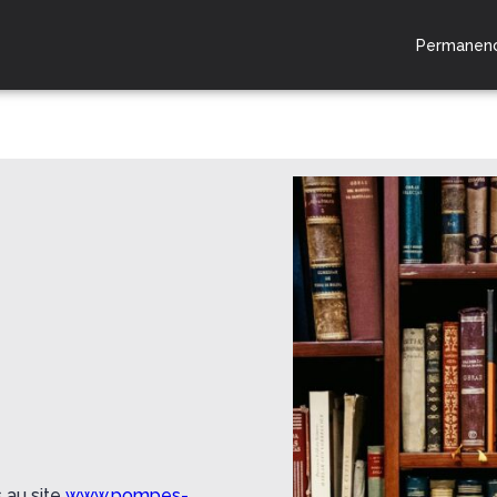
Permanenc
ESPACES HOMMAGES
 au site
www.pompes-