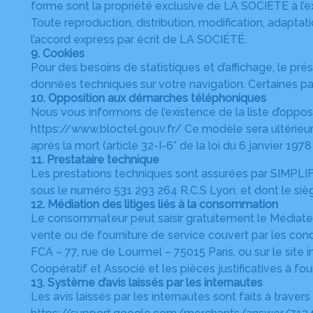
forme sont la propriété exclusive de LA SOCIÉTÉ à l’
Toute reproduction, distribution, modification, adaptat
l’accord express par écrit de LA SOCIÉTÉ.
9. Cookies
Pour des besoins de statistiques et d’affichage, le prése
données techniques sur votre navigation. Certaines par
10. Opposition aux démarches téléphoniques
Nous vous informons de l’existence de la liste d’oppos
https://www.bloctel.gouv.fr/
Ce modèle sera ultérieur
après la mort (article 32-I-6° de la loi du 6 janvier 1978
11. Prestataire technique
Les prestations techniques sont assurées par SIMPLIF
sous le numéro 531 293 264 R.C.S Lyon. et dont le siè
12. Médiation des litiges liés à la consommation
Le consommateur peut saisir gratuitement le Médiateur
vente ou de fourniture de service couvert par les con
FCA – 77, rue de Lourmel – 75015 Paris, ou sur le sit
Coopératif et Associé et les pièces justificatives à four
13. Système d’avis laissés par les internautes
Les avis laissés par les internautes sont faits à travers