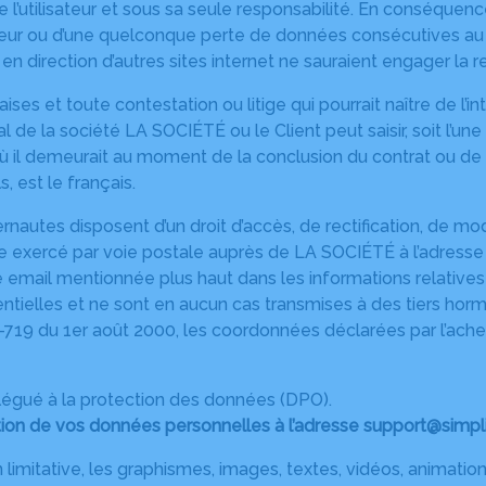
de l’utilisateur et sous sa seule responsabilité. En conséque
ateur ou d’une quelconque perte de données consécutives a
 en direction d’autres sites internet ne sauraient engager la
ises et toute contestation ou litige qui pourrait naître de l’i
e la société LA SOCIÉTÉ ou le Client peut saisir, soit l’une
ieu où il demeurait au moment de la conclusion du contrat ou
 est le français.
internautes disposent d’un droit d’accès, de rectification, de
re exercé par voie postale auprès de LA SOCIÉTÉ à l’adresse
se email mentionnée plus haut dans les informations relatives à
ntielles et ne sont en aucun cas transmises à des tiers horm
0-719 du 1er août 2000, les coordonnées déclarées par l’ach
délégué à la protection des données (DPO).
on de vos données personnelles à l’adresse support@simplif
limitative, les graphismes, images, textes, vidéos, animations