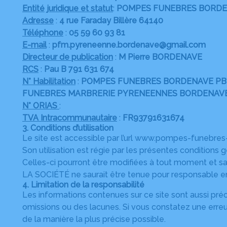
Entité juridique et statut
:
POMPES FUNEBRES BORD
Adresse
:
4 rue Faraday Billère 64140
Téléphone
:
05 59 60 93 81
E-mail
:
pfm.pyreneenne.bordenave@gmail.com
Directeur de publication
:
M Pierre BORDENAVE
RCS
:
Pau B 791 631 674
N° Habilitation
:
POMPES FUNEBRES BORDENAVE PB imma
FUNEBRES MARBRERIE PYRENEENNES BORDENAVE immatr
N° ORIAS
:
TVA Intracommunautaire
:
FR93791631674
3. Conditions d’utilisation
Le site est accessible par l’url www.pompes-funebres
Son utilisation est régie par les présentes conditions 
Celles-ci pourront être modifiées à tout moment et s
LA SOCIÉTÉ ne saurait être tenue pour responsable en
4. Limitation de la responsabilité
Les informations contenues sur ce site sont aussi préc
omissions ou des lacunes. Si vous constatez une erreu
de la manière la plus précise possible.