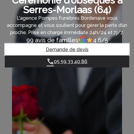
Cérémonie d’obsèques à
Serres-Morlaas (64)
L'agence Pompes Funèbres Bordenave vous
accompagne et vous soutient pour gérer la perte d’un
proche. Prise en charge immédiate 24h/24 et 7j/7.
99 avis de familles
4.6/5
Demande de devis
05 59 33 40 86