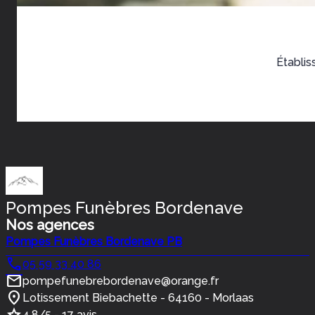
Établis
Pompes Funèbres Bordenave
Nos agences
Pompes Funèbres Bordenave PB
05 59 33 40 86
pompefunebrebordenave@orange.fr
Lotissement Biebachette - 64160 - Morlaas
4.8/5 - 17 avis